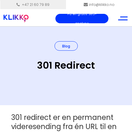
+47 21 60 79 89
info@klikko.no
Få en gratis SEO-
analyse
Blog
301 Redirect
301 redirect er en permanent
videresending fra én URL til en