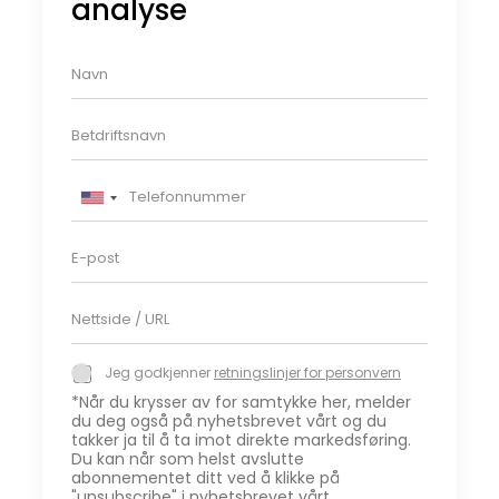
analyse
N
a
v
D
n
i
*
n
T
b
e
e
U
l
d
n
E
e
r
-
i
f
i
p
o
f
t
D
o
n
t
i
e
s
n
*
n
t
u
d
R
n
m
*
Jeg godkjenner
retningslinjer for personvern
S
e
e
m
*Når du krysser av for samtykke her, melder
t
t
e
t
du deg også på nyhetsbrevet vårt og du
n
t
r
takker ja til å ta imot direkte markedsføring.
a
i
s
Du kan når som helst avslutte
*
n
i
t
abonnementet ditt ved å klikke på
g
d
"unsubscribe" i nyhetsbrevet vårt.