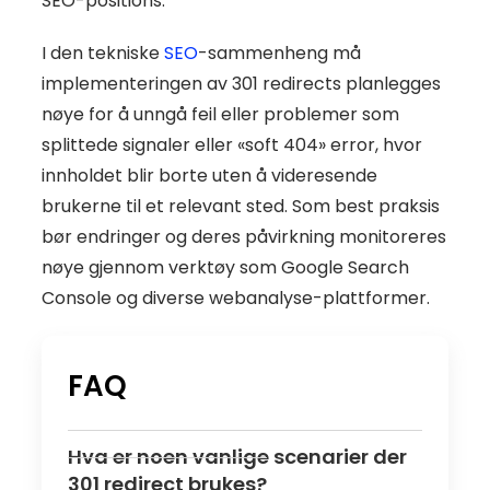
SEO-positions.
I den tekniske
SEO
-sammenheng må
implementeringen av 301 redirects planlegges
nøye for å unngå feil eller problemer som
splittede signaler eller «soft 404» error, hvor
innholdet blir borte uten å videresende
brukerne til et relevant sted. Som best praksis
bør endringer og deres påvirkning monitoreres
nøye gjennom verktøy som Google Search
Console og diverse webanalyse-plattformer.
FAQ
Hva er noen vanlige scenarier der
301 redirect brukes?