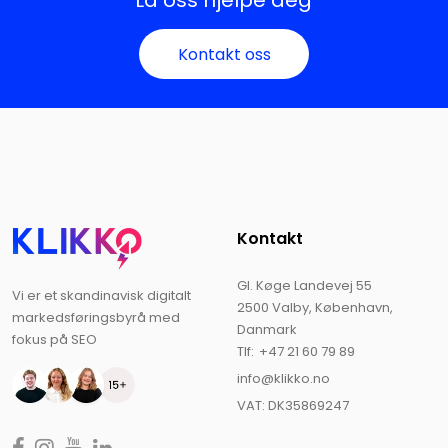
La oss hjelpe deg
Kontakt oss
Kontakt
Gl. Køge Landevej 55
Vi er et skandinavisk digitalt
2500 Valby, København,
markedsføringsbyrå med
Danmark
fokus på SEO
Tlf:
+47 21 60 79 89
info@klikko.no
VAT: DK35869247