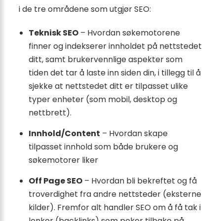
i de tre områdene som utgjør SEO:
Teknisk SEO
– Hvordan søkemotorene
finner og indekserer innholdet på nettstedet
ditt, samt brukervennlige aspekter som
tiden det tar å laste inn siden din, i tillegg til å
sjekke at nettstedet ditt er tilpasset ulike
typer enheter (som mobil, desktop og
nettbrett).
Innhold/Content
– Hvordan skape
tilpasset innhold som både brukere og
søkemotorer liker
Off Page SEO
– Hvordan bli bekreftet og få
troverdighet fra andre nettsteder (eksterne
kilder). Fremfor alt handler SEO om å få tak i
lenker (backlinks) som peker tilbake på