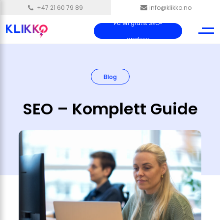
+47 21 60 79 89
info@klikko.no
Få en gratis SEO-
analyse
Blog
SEO – Komplett Guide