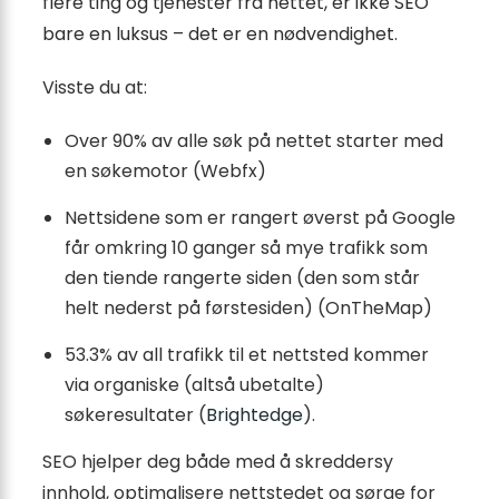
flere ting og tjenester fra nettet, er ikke SEO
bare en luksus – det er en nødvendighet.
Visste du at:
Over 90% av alle søk på nettet starter med
en søkemotor (
Webfx
)
Nettsidene som er rangert øverst på Google
får omkring 10 ganger så mye trafikk som
den tiende rangerte siden (den som står
helt nederst på førstesiden) (
OnTheMap
)
53.3% av all trafikk til et nettsted kommer
via organiske (altså ubetalte)
søkeresultater (
Brightedge
).
SEO hjelper deg både med å skreddersy
innhold, optimalisere nettstedet og sørge for