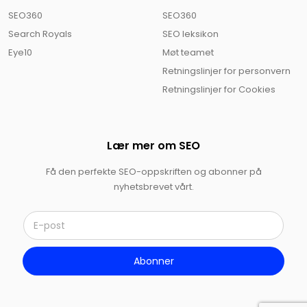
SEO360
SEO360
Search Royals
SEO leksikon
Eye10
Møt teamet
Retningslinjer for personvern
Retningslinjer for Cookies
Lær mer om SEO
Få den perfekte SEO-oppskriften og abonner på
nyhetsbrevet vårt.
E
-
p
o
Abonner
s
t
*