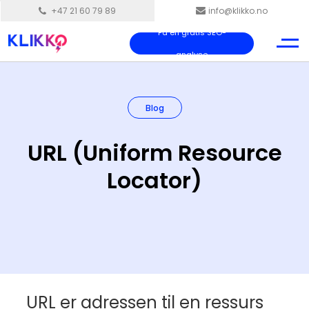
+47 21 60 79 89
info@klikko.no
Få en gratis SEO-
analyse
Blog
URL (Uniform Resource
Locator)
URL er adressen til en ressurs