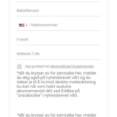
v
D
n
i
*
n
T
b
e
e
U
l
d
n
E
e
r
-
i
f
i
p
o
f
t
D
o
n
t
i
e
s
n
*
n
t
u
d
R
n
m
*
Jeg godkjenner
retningslinjer for personvern
S
e
e
m
*Når du krysser av for samtykke her, melder
t
t
e
t
du deg også på nyhetsbrevet vårt og du
n
t
r
takker ja til å ta imot direkte markedsføring.
a
i
s
Du kan når som helst avslutte
*
n
i
t
abonnementet ditt ved å klikke på
g
d
"unsubscribe" i nyhetsbrevet vårt.
e
s
e
l
s
*
i
+
n