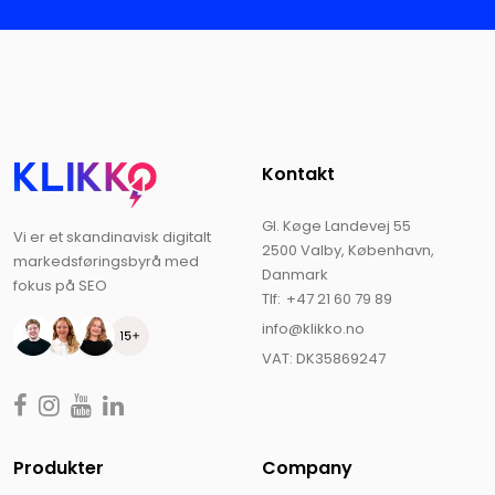
Kontakt
Gl. Køge Landevej 55
Vi er et skandinavisk digitalt
2500 Valby, København,
markedsføringsbyrå med
Danmark
fokus på SEO
Tlf:
+47 21 60 79 89
info@klikko.no
VAT: DK35869247
Produkter
Company